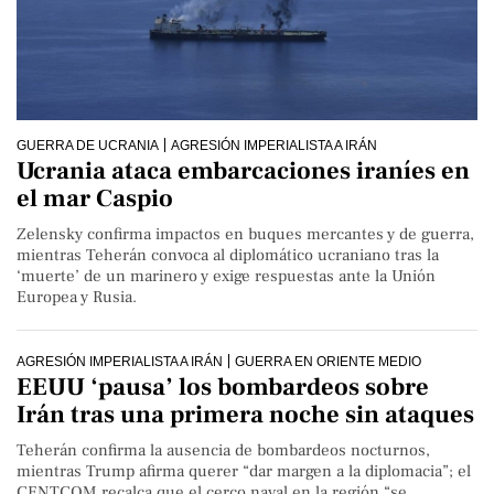
GUERRA DE UCRANIA
AGRESIÓN IMPERIALISTA A IRÁN
Ucrania ataca embarcaciones iraníes en
el mar Caspio
Zelensky confirma impactos en buques mercantes y de guerra,
mientras Teherán convoca al diplomático ucraniano tras la
‘muerte’ de un marinero y exige respuestas ante la Unión
Europea y Rusia.
AGRESIÓN IMPERIALISTA A IRÁN
GUERRA EN ORIENTE MEDIO
EEUU ‘pausa’ los bombardeos sobre
Irán tras una primera noche sin ataques
Teherán confirma la ausencia de bombardeos nocturnos,
mientras Trump afirma querer “dar margen a la diplomacia”; el
CENTCOM recalca que el cerco naval en la región “se