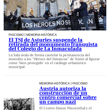
FASCISMO
MEMORIA HISTÓRICA
El TSJ de Asturies suspende la
retirada del monumento franquista
del Colegio de La Inmaculada
La Sala avala de forma cautelar la permanencia del
monolito a los “Héroes del Simancas” de Xixón al figurar
como ‘bien protegido’ en el catálogo urbanístico
municipal.
MEMORIA HISTÓRICA
FASCISMO
Austria autoriza la
construcción de un
centro comercial sobre
un campo nazi
El Centro Simon Wiesenthal y el