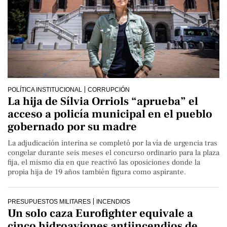
POLÍTICA INSTITUCIONAL
CORRUPCIÓN
La hija de Sílvia Orriols “aprueba” el
acceso a policía municipal en el pueblo
gobernado por su madre
La adjudicación interina se completó por la vía de urgencia tras
congelar durante seis meses el concurso ordinario para la plaza
fija, el mismo día en que reactivó las oposiciones donde la
propia hija de 19 años también figura como aspirante.
PRESUPUESTOS MILITARES
INCENDIOS
Un solo caza Eurofighter equivale a
cinco hidroaviones antiincendios de