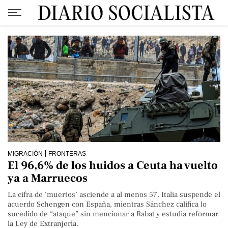
MIGRACIÓN
FRONTERAS
El 96,6% de los huidos a Ceuta ha vuelto
ya a Marruecos
La cifra de ‘muertos’ asciende a al menos 57. Italia suspende el
acuerdo Schengen con España, mientras Sánchez califica lo
sucedido de “ataque” sin mencionar a Rabat y estudia reformar
la Ley de Extranjería.