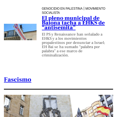
GENOCIDIO EN PALESTINA
MOVIMIENTO
SOCIALISTA
El pleno municipal de
Baiona tacha a EHKS de
“antisemita”
El PS y Renaissance han señalado a
EHKS y a los movimientos
propalestinos por denunciar a Israel;
EH Bai se ha sumado “palabra por
palabra” a ese marco de
criminalización.
Fascismo