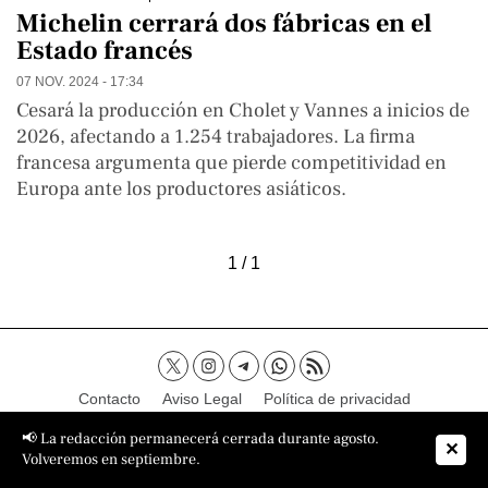
Michelin cerrará dos fábricas en el
Estado francés
07 NOV. 2024 - 17:34
Cesará la producción en Cholet y Vannes a inicios de
2026, afectando a 1.254 trabajadores. La firma
francesa argumenta que pierde competitividad en
Europa ante los productores asiáticos.
1 / 1
Contacto
Aviso Legal
Política de privacidad
Política de cookies
Sobre nosotros
📢 La redacción permanecerá cerrada durante agosto.
✕
Volveremos en septiembre.