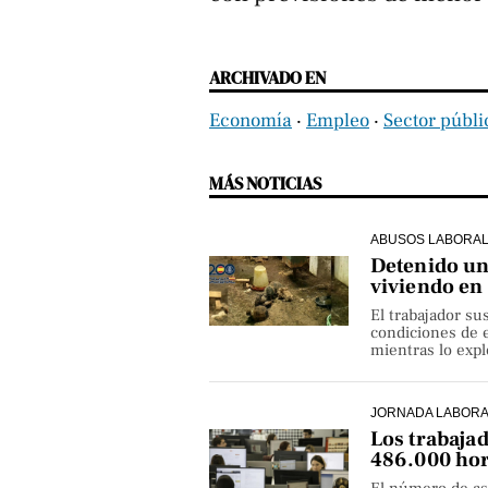
ARCHIVADO EN
Economía
‧
Empleo
‧
Sector públi
MÁS NOTICIAS
ABUSOS LABORA
Detenido un 
viviendo en
El trabajador su
condiciones de e
mientras lo exp
JORNADA LABOR
Los trabaja
486.000 hor