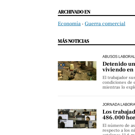
ARCHIVADO EN
Economía
‧
Guerra comercial
MÁS NOTICIAS
ABUSOS LABORA
Detenido un 
viviendo en
El trabajador su
condiciones de e
mientras lo exp
JORNADA LABOR
Los trabaja
486.000 hor
El número de as
respecto a los 