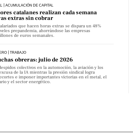
AL
ACUMULACIÓN DE CAPITAL
dores catalanes realizan cada semana
as extras sin cobrar
alariados que hacen horas extras se dispara un 48%
niveles prepandemia, ahorrándose las empresas
millones de euros semanales.
ERO
TRABAJO
uchas obreras: julio de 2026
despidos colectivos en la automoción, la aviación y los
 excusa de la IA mientras la presión sindical logra
ecortes e imponer importantes victorias en el metal, el
rio y el sector energético.