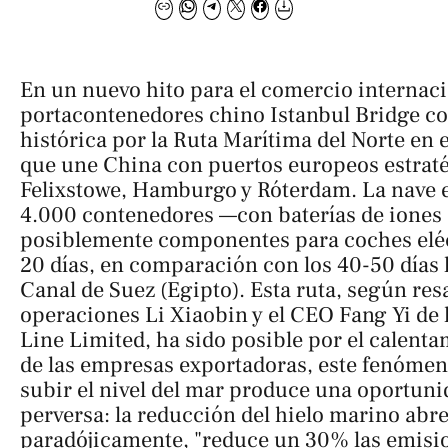
En un nuevo hito para el comercio internaci
portacontenedores chino
Istanbul Bridge
co
histórica por la Ruta Marítima del Norte en e
que une China con puertos europeos estrat
Felixstowe, Hamburgo y Róterdam. La nave 
4.000 contenedores —con baterías de iones d
posiblemente componentes para coches eléc
20 días, en comparación con los 40-50 días 
Canal de Suez (Egipto). Esta ruta, según resa
operaciones Li Xiaobin y el CEO Fang Yi de 
Line Limited, ha sido posible por el calenta
de las empresas exportadoras, este fenóme
subir el nivel del mar produce una oportun
perversa: la reducción del hielo marino abre
paradójicamente, "reduce un 30% las emisi