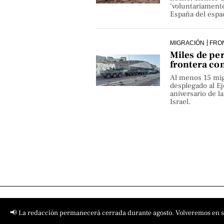
‘voluntariamente
España del espa
MIGRACIÓN
FRO
Miles de pe
frontera co
Al menos 15 mig
desplegado al Ejé
aniversario de 
Israel.
📢 La redacción permanecerá cerrada durante agosto. Volveremos en 
Contact