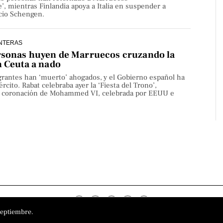
’, mientras Finlandia apoya a Italia en suspender a
cio Schengen.
NTERAS
rsonas huyen de Marruecos cruzando la
n Ceuta a nado
rantes han ‘muerto’ ahogados, y el Gobierno español ha
rcito. Rabat celebraba ayer la ‘Fiesta del Trono’,
la coronación de Mohammed VI, celebrada por EEUU e
septiembre.
o
Aviso Legal
Política de privacidad
Política de cookies
Sobre