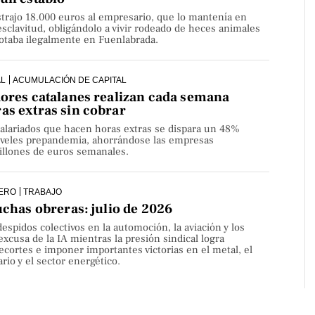
strajo 18.000 euros al empresario, que lo mantenía en
sclavitud, obligándolo a vivir rodeado de heces animales
lotaba ilegalmente en Fuenlabrada.
AL
ACUMULACIÓN DE CAPITAL
dores catalanes realizan cada semana
as extras sin cobrar
alariados que hacen horas extras se dispara un 48%
niveles prepandemia, ahorrándose las empresas
millones de euros semanales.
ERO
TRABAJO
uchas obreras: julio de 2026
despidos colectivos en la automoción, la aviación y los
 excusa de la IA mientras la presión sindical logra
ecortes e imponer importantes victorias en el metal, el
rio y el sector energético.