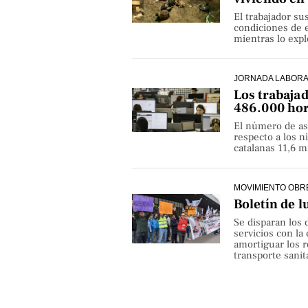
El trabajador su
condiciones de e
mientras lo exp
JORNADA LABOR
Los trabaja
486.000 hor
El número de as
respecto a los 
catalanas 11,6 
MOVIMIENTO OBR
Boletín de l
Se disparan los 
servicios con la
amortiguar los r
transporte sanita