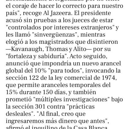
el coraje de hacer lo correcto para nuestro
país", recoge
Al Jazeera
. El presidente
acusó sin pruebas a los jueces de estar
"controlados por intereses extranjeros" y
les llamó "sinvergüenzas", mientras
elogió a los magistrados que disintieron
—Kavanaugh, Thomas y Alito— por su
"fortaleza y sabiduría". Acto seguido,
anunció que impondría un nuevo arancel
global del 10% "para todos", invocando la
sección 122 de la ley comercial de 1974,
que permite aranceles temporales del
15% durante 150 días, y también
prometió "múltiples investigaciones" bajo
la sección 301 contra "prácticas
desleales". "Al final, creo que
ingresaremos más dinero que antes",
afirmó el inquilino de la Casa Blanca.