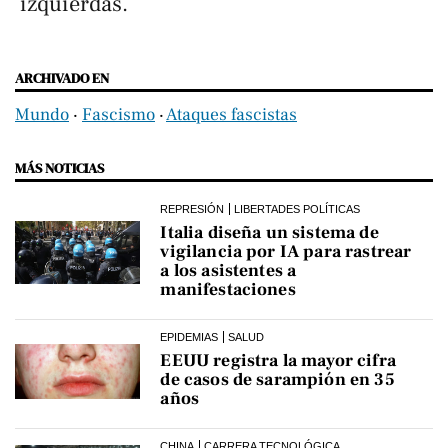
izquierdas.
ARCHIVADO EN
Mundo
‧
Fascismo
‧
Ataques fascistas
MÁS NOTICIAS
REPRESIÓN
LIBERTADES POLÍTICAS
Italia diseña un sistema de
vigilancia por IA para rastrear
a los asistentes a
manifestaciones
EPIDEMIAS
SALUD
EEUU registra la mayor cifra
de casos de sarampión en 35
años
CHINA
CARRERA TECNOLÓGICA