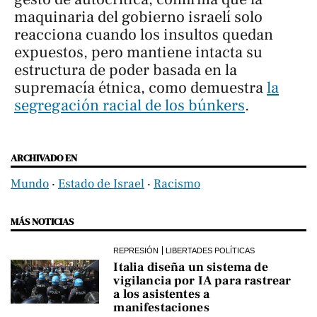
maquinaria del gobierno israelí solo
reacciona cuando los insultos quedan
expuestos, pero mantiene intacta su
estructura de poder basada en la
supremacía étnica, como demuestra
la
segregación racial de los búnkers
.
ARCHIVADO EN
Mundo
‧
Estado de Israel
‧
Racismo
MÁS NOTICIAS
REPRESIÓN
LIBERTADES POLÍTICAS
Italia diseña un sistema de
vigilancia por IA para rastrear
a los asistentes a
manifestaciones