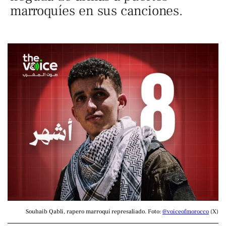
marroquíes en sus canciones.
Souhaib Qabli, rapero marroquí represaliado. Foto: 
@voiceofmorocco
 (X)