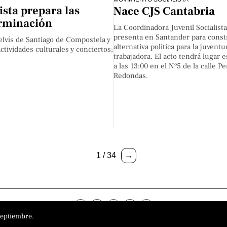
sta prepara las
Nace CJS Cantabria
erminación
La Coordinadora Juvenil Socialista
presenta en Santander para const
elvís de Santiago de Compostela y
alternativa política para la juventu
tividades culturales y conciertos;
trabajadora. El acto tendrá lugar 
a las 13:00 en el Nº5 de la calle P
Redondas.
1 / 34
→
septiembre.
o
Aviso Legal
Política de privacidad
Política de cookies
Sobre