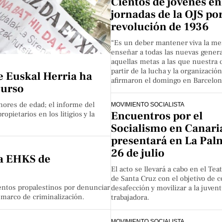
Cientos de jóvenes en
jornadas de la OJS por
revolución de 1936
“Es un deber mantener viva la me
enseñar a todas las nuevas gener
aquellas metas a las que nuestra c
partir de la lucha y la organización
de Euskal Herria ha
afirmaron el domingo en Barcelon
curso
nores de edad; el informe del
MOVIMIENTO SOCIALISTA
Encuentros por el
ietarios en los litigios y la
Socialismo en Canari
presentará en La Pal
26 de julio
 a EHKS de
El acto se llevará a cabo en el Tea
de Santa Cruz con el objetivo de c
entos propalestinos por denunciar
desafección y movilizar a la juven
 marco de criminalización.
trabajadora.
MOVIMIENTO SOCIALISTA