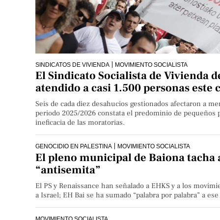
SINDICATOS DE VIVIENDA
MOVIMIENTO SOCIALISTA
El Sindicato Socialista de Vivienda 
atendido a casi 1.500 personas este 
Seis de cada diez desahucios gestionados afectaron a me
periodo 2025/2026 constata el predominio de pequeños prop
ineficacia de las moratorias.
GENOCIDIO EN PALESTINA
MOVIMIENTO SOCIALISTA
El pleno municipal de Baiona tacha
“antisemita”
El PS y Renaissance han señalado a EHKS y a los movimi
a Israel; EH Bai se ha sumado “palabra por palabra” a ese
MOVIMIENTO SOCIALISTA