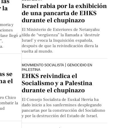
 las
Israel rabia por la exhibición
 la
de una pancarta de EHKS
durante el chupinazo
moria y
El Ministerio de Exteriores de Netanyahu
aciones
tilda de “vergüenza” la llamada a ‘destruir
lase llegó a
Israel’ y evoca la Inquisición española,
”,
después de que la reivindicación diera la
a.
vuelta al mundo.
MOVIMIENTO SOCIALISTA
GENOCIDIO EN
PALESTINA
as se
EHKS reivindica el
ma el
Socialismo y a Palestina
durante el chupinazo
tro Chico
El Consejo Socialista de Euskal Herria ha
ombatir la
dado inicio a los sanfermines desplegando
tud
pancartas por la construcción del Socialismo
y por la destrucción del Estado de Israel.