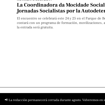
La Coordinadora da Mocidade Sociali
Jornadas Socialistas por la Autodet
El encuentro se celebrará este 24 y 25 en el Parque de B
contará con un programa de formación, movilizaciones, ac
la entrada será gratuita.
📢 La redacción permanecerá cerrada durante agosto. Volveremos en 
Contact