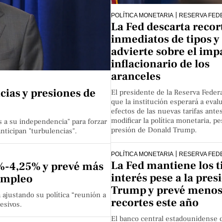
POLÍTICA MONETARIA
RESERVA FED
La Fed descarta recor
inmediatos de tipos y
advierte sobre el imp
inflacionario de los
aranceles
cias y presiones de
El presidente de la Reserva Federa
que la institución esperará a evalu
efectos de las nuevas tarifas ante
modificar la política monetaria, pe
s a su independencia" para forzar
presión de Donald Trump.
nticipan "turbulencias".
POLÍTICA MONETARIA
RESERVA FED
La Fed mantiene los t
4%-4,25% y prevé más
interés pese a la pres
 empleo
Trump y prevé meno
 ajustando su política “reunión a
recortes este año
esivos.
El banco central estadounidense d