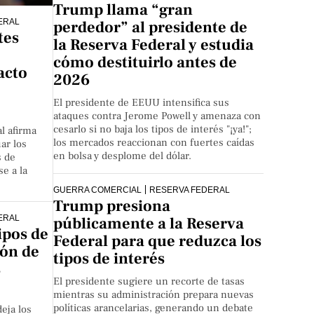
Trump llama “gran
ERAL
perdedor” al presidente de
tes
la Reserva Federal y estudia
cómo destituirlo antes de
acto
2026
El presidente de EEUU intensifica sus
ataques contra Jerome Powell y amenaza con
cesarlo si no baja los tipos de interés "¡ya!";
l afirma
los mercados reaccionan con fuertes caídas
ar los
en bolsa y desplome del dólar.
s de
se a la
GUERRA COMERCIAL
RESERVA FEDERAL
Trump presiona
ERAL
públicamente a la Reserva
ipos de
Federal para que reduzca los
ión de
tipos de interés
s
El presidente sugiere un recorte de tasas
mientras su administración prepara nuevas
políticas arancelarias, generando un debate
eja los