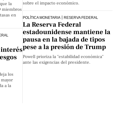
sobre el impacto económico.
que la
 19 miembros
 tasas en
POLÍTICA MONETARIA
RESERVA FEDERAL
La Reserva Federal
estadounidense mantiene la
ERAL
pausa en la bajada de tipos
pese a la presión de Trump
 interés
iesgos
Powell prioriza la "estabilidad económica"
ante las exigencias del presidente.
eja los
e mayor
a a la