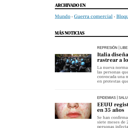
ARCHIVADO EN
Mundo
‧
Guerra comercial
‧
Bloq
MÁS NOTICIAS
REPRESIÓN
LIB
Italia diseñ
rastrear a l
La nueva norma pe
las personas qu
convocada una ma
en protestas que
EPIDEMIAS
SALU
EEUU regist
en 35 años
Se han confirma
siete meses de 
personas infect