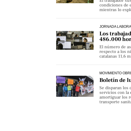
El trabajador su
condiciones de e
mientras lo exp
JORNADA LABOR
Los trabaja
486.000 hor
El número de as
respecto a los 
catalanas 11,6 
MOVIMIENTO OBR
Boletín de l
Se disparan los 
servicios con la
amortiguar los r
transporte sanita