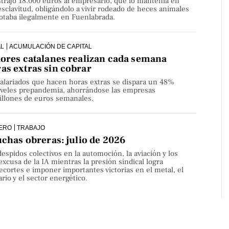
strajo 18.000 euros al empresario, que lo mantenía en
sclavitud, obligándolo a vivir rodeado de heces animales
lotaba ilegalmente en Fuenlabrada.
AL
ACUMULACIÓN DE CAPITAL
dores catalanes realizan cada semana
as extras sin cobrar
alariados que hacen horas extras se dispara un 48%
niveles prepandemia, ahorrándose las empresas
millones de euros semanales.
ERO
TRABAJO
uchas obreras: julio de 2026
despidos colectivos en la automoción, la aviación y los
 excusa de la IA mientras la presión sindical logra
ecortes e imponer importantes victorias en el metal, el
rio y el sector energético.