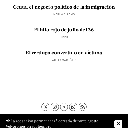
Ceuta, el negocio político de la inmigración
KARLA PISANO
El hilo rojo de julio del 36
LIBER
El verdugo convertido en víctima
AITOR MARTÍNEZ
Contacto
Aviso Legal
Política de privacidad
📢 La redacción permanecerá cerrada durante agosto.
✕
Política de cookies
Sobre nosotros
Volveremos en septiembre.