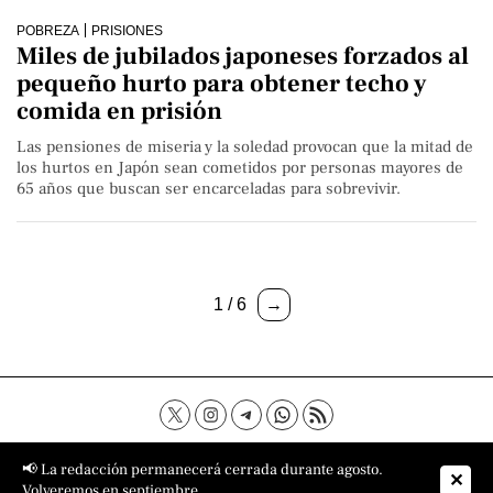
POBREZA
PRISIONES
Miles de jubilados japoneses forzados al
pequeño hurto para obtener techo y
comida en prisión
Las pensiones de miseria y la soledad provocan que la mitad de
los hurtos en Japón sean cometidos por personas mayores de
65 años que buscan ser encarceladas para sobrevivir.
1 / 6
→
Contacto
Aviso Legal
Política de privacidad
📢 La redacción permanecerá cerrada durante agosto.
✕
Política de cookies
Sobre nosotros
Volveremos en septiembre.