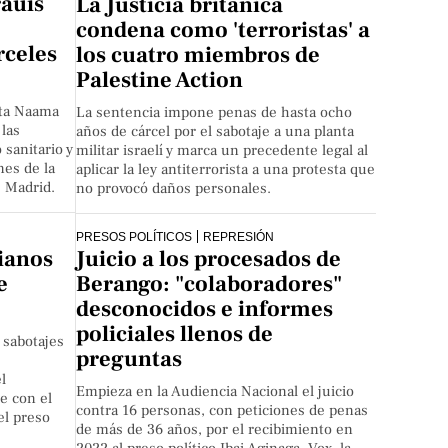
rauis
La Justicia británica
condena como 'terroristas' a
rceles
los cuatro miembros de
Palestine Action
sta Naama
La sentencia impone penas de hasta ocho
 las
años de cárcel por el sabotaje a una planta
 sanitario y
militar israelí y marca un precedente legal al
nes de la
aplicar la ley antiterrorista a una protesta que
 Madrid.
no provocó daños personales.
PRESOS POLÍTICOS
REPRESIÓN
ianos
Juicio a los procesados de
e
Berango: "colaboradores"
desconocidos e informes
policiales llenos de
 sabotajes
preguntas
l
Empieza en la Audiencia Nacional el juicio
e con el
contra 16 personas, con peticiones de penas
el preso
de más de 36 años, por el recibimiento en