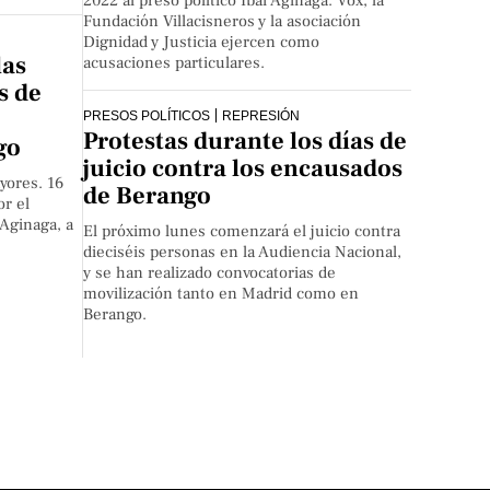
2022 al preso político Ibai Aginaga. Vox, la
Fundación Villacisneros y la asociación
Dignidad y Justicia ejercen como
las
acusaciones particulares.
s de
PRESOS POLÍTICOS
REPRESIÓN
Protestas durante los días de
go
juicio contra los encausados
yores. 16
de Berango
r el
 Aginaga, a
El próximo lunes comenzará el juicio contra
dieciséis personas en la Audiencia Nacional,
y se han realizado convocatorias de
movilización tanto en Madrid como en
Berango.