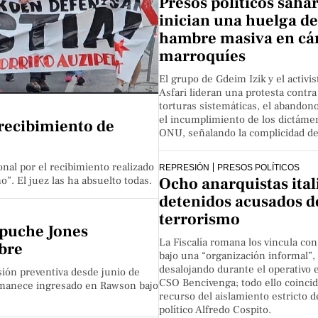
Presos políticos saha
inician una huelga de
hambre masiva en cá
marroquíes
El grupo de Gdeim Izik y el activi
Asfari lideran una protesta contra
torturas sistemáticas, el abandono
el incumplimiento de los dictáme
 recibimiento de
ONU, señalando la complicidad de
nal por el recibimiento realizado
REPRESIÓN
PRESOS POLÍTICOS
Ocho anarquistas ital
o”. El juez las ha absuelto todas.
detenidos acusados d
terrorismo
apuche Jones
La Fiscalía romana los vincula con
bre
bajo una “organización informal”,
desalojando durante el operativo e
sión preventiva desde junio de
CSO Bencivenga; todo ello coincid
ermanece ingresado en Rawson bajo
recurso del aislamiento estricto d
político Alfredo Cospito.