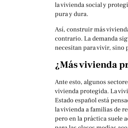
la vivienda social y prote
pura y dura.
Así, construir más viviend
contrario. La demanda si
necesitan para vivir, sino 
¿Más vivienda p
Ante esto, algunos sector
vivienda protegida. La viv
Estado español está pensada
la vivienda a familias de r
pero en la práctica suele
para las clases medias ac