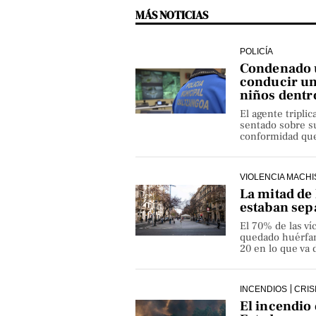
MÁS NOTICIAS
POLICÍA
Condenado u
conducir un
niños dentr
El agente triplic
sentado sobre su
conformidad que 
VIOLENCIA MACHI
La mitad de 
estaban sep
El 70% de las v
quedado huérfan
20 en lo que va 
INCENDIOS
CRIS
El incendio 