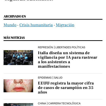
ARCHIVADO EN
Mundo
‧
Crisis humanitaria
‧
Migración
MÁS NOTICIAS
REPRESIÓN
LIBERTADES POLÍTICAS
Italia diseña un sistema de
vigilancia por IA para rastrear
a los asistentes a
manifestaciones
EPIDEMIAS
SALUD
EEUU registra la mayor cifra
de casos de sarampión en 35
años
CHINA
CARRERA TECNOLÓGICA