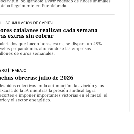
sclavitud, obligándolo a vivir rodeado de heces animales
lotaba ilegalmente en Fuenlabrada.
AL
ACUMULACIÓN DE CAPITAL
dores catalanes realizan cada semana
as extras sin cobrar
alariados que hacen horas extras se dispara un 48%
niveles prepandemia, ahorrándose las empresas
millones de euros semanales.
ERO
TRABAJO
uchas obreras: julio de 2026
despidos colectivos en la automoción, la aviación y los
 excusa de la IA mientras la presión sindical logra
ecortes e imponer importantes victorias en el metal, el
rio y el sector energético.