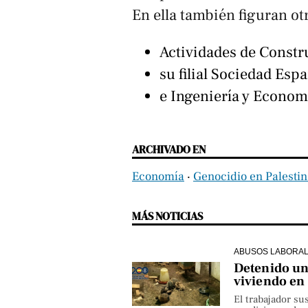
En ella también figuran ot
Actividades de Constr
su filial Sociedad Esp
e Ingeniería y Economí
ARCHIVADO EN
Economía
‧
Genocidio en Palesti
MÁS NOTICIAS
ABUSOS LABORA
Detenido un 
viviendo en
El trabajador su