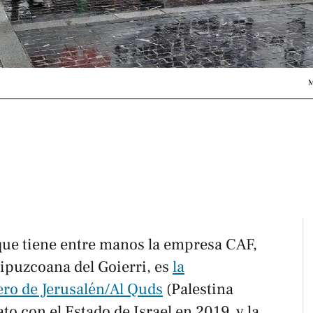
M
que tiene entre manos la empresa CAF,
ipuzcoana del Goierri, es
la
ero de Jerusalén/Al Quds
(Palestina
to con el Estado de Israel en 2019, y la