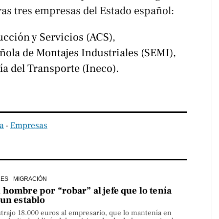
ras tres empresas del Estado español:
ucción y Servicios (ACS),
añola de Montajes Industriales (SEMI),
a del Transporte (Ineco).
na
‧
Empresas
LES
MIGRACIÓN
hombre por “robar” al jefe que lo tenía
 un establo
strajo 18.000 euros al empresario, que lo mantenía en