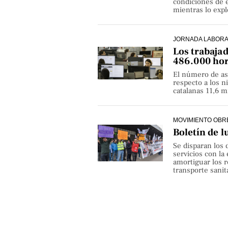
condiciones de e
mientras lo exp
JORNADA LABOR
Los trabaja
486.000 hor
El número de as
respecto a los 
catalanas 11,6 
MOVIMIENTO OBR
Boletín de l
Se disparan los 
servicios con la
amortiguar los r
transporte sanita