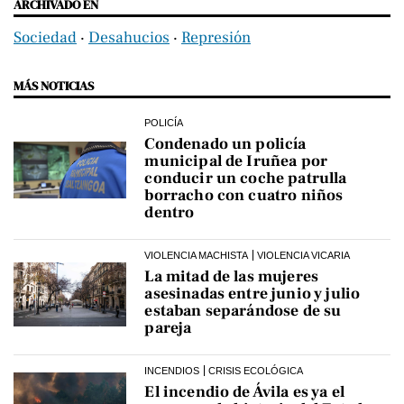
ARCHIVADO EN
Sociedad
‧
Desahucios
‧
Represión
MÁS NOTICIAS
POLICÍA
Condenado un policía
municipal de Iruñea por
conducir un coche patrulla
borracho con cuatro niños
dentro
VIOLENCIA MACHISTA
VIOLENCIA VICARIA
La mitad de las mujeres
asesinadas entre junio y julio
estaban separándose de su
pareja
INCENDIOS
CRISIS ECOLÓGICA
El incendio de Ávila es ya el