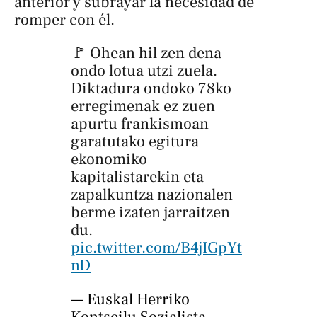
anterior y subrayar la necesidad de
romper con él.
🚩 Ohean hil zen dena
ondo lotua utzi zuela.
Diktadura ondoko 78ko
erregimenak ez zuen
apurtu frankismoan
garatutako egitura
ekonomiko
kapitalistarekin eta
zapalkuntza nazionalen
berme izaten jarraitzen
du.
pic.twitter.com/B4jIGpYt
nD
— Euskal Herriko
Kontseilu Sozialista