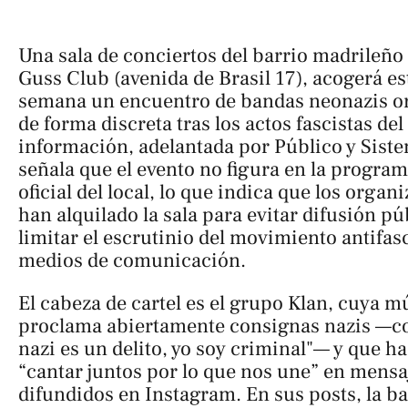
Una sala de conciertos del barrio madrileño
Guss Club (avenida de Brasil 17), acogerá est
semana un encuentro de bandas neonazis o
de forma discreta tras los actos fascistas de
información, adelantada por
Público y Sist
señala que el evento no figura en la progra
oficial del local, lo que indica que los organ
han alquilado la sala para evitar difusión pú
limitar el escrutinio del movimiento antifasc
medios de comunicación.
El cabeza de cartel es el grupo
Klan
, cuya m
proclama abiertamente consignas nazis —c
nazi es un delito, yo soy criminal"
— y que ha
“cantar juntos por lo que nos une” en mensa
difundidos en Instagram. En sus posts, la b