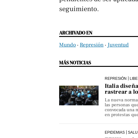
seguimiento.
ARCHIVADO EN
Mundo
‧
Represión
‧
Juventud
MÁS NOTICIAS
REPRESIÓN
LIB
Italia diseñ
rastrear a l
La nueva norma pe
las personas qu
convocada una ma
en protestas que
EPIDEMIAS
SALU