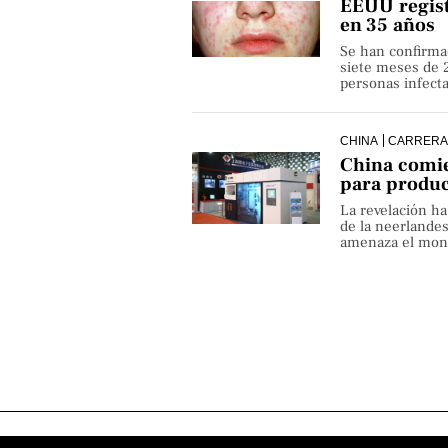
EEUU regist
en 35 años
Se han confirma
siete meses de 
personas infect
CHINA
CARRERA
China comie
para produ
La revelación h
de la neerlande
amenaza el monop