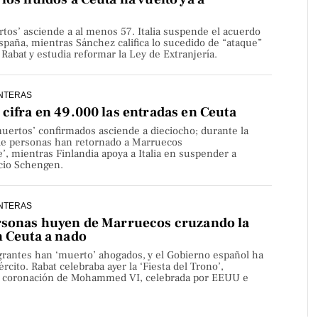
rtos’ asciende a al menos 57. Italia suspende el acuerdo
paña, mientras Sánchez califica lo sucedido de “ataque”
Rabat y estudia reformar la Ley de Extranjería.
NTERAS
cifra en 49.000 las entradas en Ceuta
uertos’ confirmados asciende a dieciocho; durante la
de personas han retornado a Marruecos
’, mientras Finlandia apoya a Italia en suspender a
cio Schengen.
NTERAS
rsonas huyen de Marruecos cruzando la
n Ceuta a nado
rantes han ‘muerto’ ahogados, y el Gobierno español ha
rcito. Rabat celebraba ayer la ‘Fiesta del Trono’,
la coronación de Mohammed VI, celebrada por EEUU e