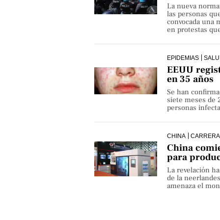
La nueva norma pe
las personas qu
convocada una ma
en protestas que
EPIDEMIAS
SALU
EEUU regist
en 35 años
Se han confirma
siete meses de 
personas infect
CHINA
CARRERA
China comie
para produ
La revelación h
de la neerlande
amenaza el monop