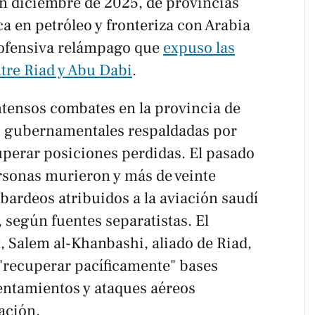
en diciembre de 2025, de provincias
a en petróleo y fronteriza con Arabia
 ofensiva relámpago que
expuso las
tre Riad y Abu Dabi
.
ntensos combates en la provincia de
 gubernamentales respaldadas por
uperar posiciones perdidas. El pasado
ersonas murieron y más de veinte
bardeos atribuidos a la aviación saudí
 según fuentes separatistas. El
Salem al-Khanbashi, aliado de Riad,
"recuperar pacíficamente" bases
rentamientos y ataques aéreos
ación.