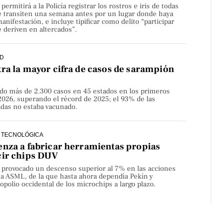
rmitirá a la Policía registrar los rostros e iris de todas
e transiten una semana antes por un lugar donde haya
nifestación, e incluye tipificar como delito “participar
 deriven en altercados”.
D
ra la mayor cifra de casos de sarampión
do más de 2.300 casos en 45 estados en los primeros
2026, superando el récord de 2025; el 93% de las
adas no estaba vacunado.
 TECNOLÓGICA
nza a fabricar herramientas propias
cir chips DUV
a provocado un descenso superior al 7% en las acciones
sa ASML, de la que hasta ahora dependía Pekín y
olio occidental de los microchips a largo plazo.