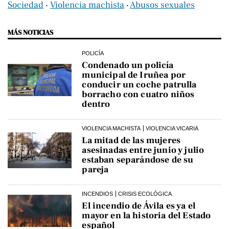
Sociedad
‧
Violencia machista
‧
Abusos sexuales
MÁS NOTICIAS
POLICÍA
Condenado un policía
municipal de Iruñea por
conducir un coche patrulla
borracho con cuatro niños
dentro
VIOLENCIA MACHISTA
VIOLENCIA VICARIA
La mitad de las mujeres
asesinadas entre junio y julio
estaban separándose de su
pareja
INCENDIOS
CRISIS ECOLÓGICA
El incendio de Ávila es ya el
mayor en la historia del Estado
español