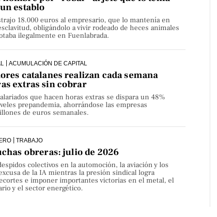
 un establo
strajo 18.000 euros al empresario, que lo mantenía en
sclavitud, obligándolo a vivir rodeado de heces animales
lotaba ilegalmente en Fuenlabrada.
AL
ACUMULACIÓN DE CAPITAL
dores catalanes realizan cada semana
as extras sin cobrar
alariados que hacen horas extras se dispara un 48%
niveles prepandemia, ahorrándose las empresas
millones de euros semanales.
ERO
TRABAJO
uchas obreras: julio de 2026
despidos colectivos en la automoción, la aviación y los
 excusa de la IA mientras la presión sindical logra
ecortes e imponer importantes victorias en el metal, el
rio y el sector energético.