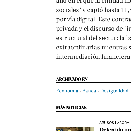
año en el que la entidad m
sociales" y captó hasta 11
por vía digital. Este contr
privada y el discurso de "
estructural del sector: la
extraordinarias mientras so
intermediación financiera
ARCHIVADO EN
Economía
‧
Banca
‧
Desigualdad
MÁS NOTICIAS
ABUSOS LABORA
Detenido un 