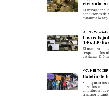
viviendo en
El trabajador su
condiciones de e
mientras lo exp
JORNADA LABOR
Los trabaja
486.000 hor
El número de as
respecto a los 
catalanas 11,6 
MOVIMIENTO OBR
Boletín de l
Se disparan los 
servicios con la
amortiguar los r
transporte sanita