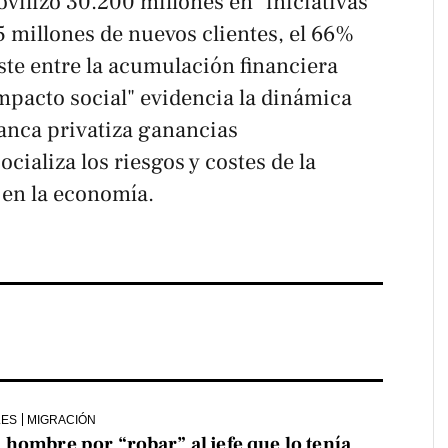
ovilizó 30.200 millones en "iniciativas
,5 millones de nuevos clientes, el 66%
aste entre la acumulación financiera
impacto social" evidencia la dinámica
 banca privatiza ganancias
cializa los riesgos y costes de la
 en la economía.
LES
MIGRACIÓN
hombre por “robar” al jefe que lo tenía