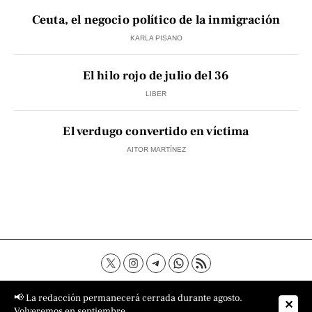
Ceuta, el negocio político de la inmigración
KARLA PISANO
El hilo rojo de julio del 36
LIBER
El verdugo convertido en víctima
AITOR MARTÍNEZ
Contacto
Aviso Legal
Política de privacidad
📢 La redacción permanecerá cerrada durante agosto.
✕
Política de cookies
Sobre nosotros
Volveremos en septiembre.