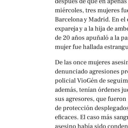
después de que en apenas 4
miércoles, tres mujeres fu
Barcelona y Madrid. En el 
expareja y a la hija de am
de 20 años apuñaló a la pa
mujer fue hallada estrangu
De las once mujeres asesin
denunciado agresiones pre
policial VioGén de seguimi
además, tenían órdenes jud
sus agresores, que fuero
de protección desplegados 
eficaces. El caso más sang
asesino había sido conden