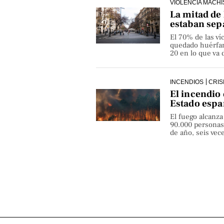
VIOLENCIA MACHI
La mitad de 
estaban sep
El 70% de las v
quedado huérfan
20 en lo que va 
INCENDIOS
CRIS
El incendio 
Estado espa
El fuego alcanza
90.000 personas
de año, seis ve