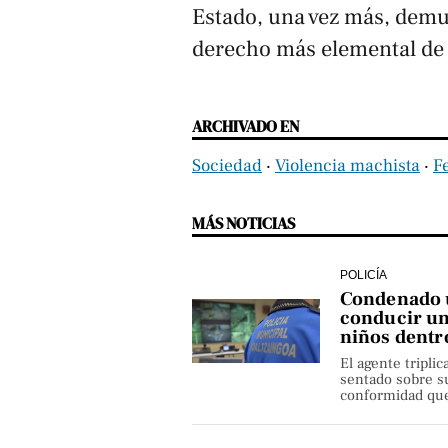
Estado, una vez más, demue
derecho más elemental de l
ARCHIVADO EN
Sociedad
‧
Violencia machista
‧
F
MÁS NOTICIAS
POLICÍA
Condenado u
conducir un
niños dentr
El agente triplic
sentado sobre su
conformidad que 