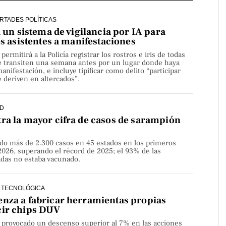
ERTADES POLÍTICAS
a un sistema de vigilancia por IA para
os asistentes a manifestaciones
rmitirá a la Policía registrar los rostros e iris de todas
e transiten una semana antes por un lugar donde haya
nifestación, e incluye tipificar como delito “participar
 deriven en altercados”.
D
ra la mayor cifra de casos de sarampión
do más de 2.300 casos en 45 estados en los primeros
2026, superando el récord de 2025; el 93% de las
adas no estaba vacunado.
 TECNOLÓGICA
nza a fabricar herramientas propias
cir chips DUV
a provocado un descenso superior al 7% en las acciones