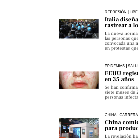
REPRESIÓN
LIB
Italia diseñ
rastrear a l
La nueva norma pe
las personas qu
convocada una ma
en protestas que
EPIDEMIAS
SALU
EEUU regist
en 35 años
Se han confirma
siete meses de 
personas infect
CHINA
CARRERA
China comie
para produ
La revelación h