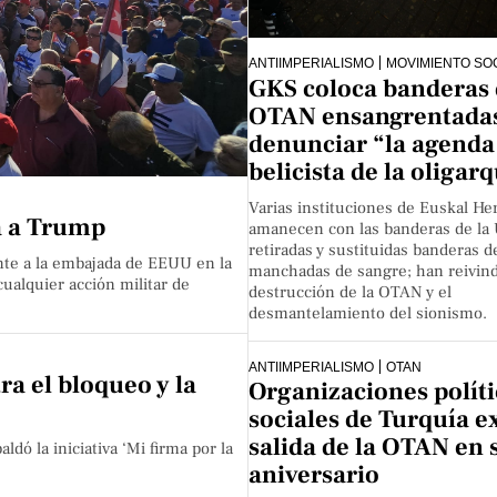
ANTIIMPERIALISMO
MOVIMIENTO SOC
GKS coloca banderas 
OTAN ensangrentadas
denunciar “la agenda
belicista de la oligar
Varias instituciones de Euskal Her
ra a Trump
amanecen con las banderas de la
retiradas y sustituidas banderas 
nte a la embajada de EEUU en la
manchadas de sangre; han reivind
ualquier acción militar de
destrucción de la OTAN y el
desmantelamiento del sionismo.
ANTIIMPERIALISMO
OTAN
a el bloqueo y la
Organizaciones políti
sociales de Turquía e
salida de la OTAN en 
dó la iniciativa ‘Mi firma por la
aniversario