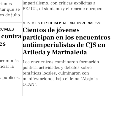
imperialismo, con críticas explícitas a
ciones
EE.UU., el sionismo y el rearme europeo.
itar que se
s de julio.
MOVIMIENTO SOCIALISTA
ANTIIMPERIALISMO
Cientos de jóvenes
OCIALES
 contra
participan en los encuentros
es
antiimperialistas de CJS en
Artieda y Marinaleda
orren más
Los encuentros combinaron formación
ciar la
política, actividades y debates sobre
temáticas locales; culminaron con
 públicos.
manifestaciones bajo el lema “Abajo la
OTAN”.