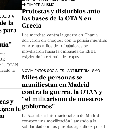
AGRESIÓN IMPERIALISTA A IRÁN
ANTIIMPERIALISMO
Protestas y disturbios ante
IALISTA
las bases de la OTAN en
de la
Grecia
 para
Las marchas contra la guerra en Chania
derivaron en choques con la policía mientras
quía”
en Atenas miles de trabajadores se
movilizaron hacia la embajada de EEUU
ria
exigiendo la retirada de tropas.
 UE
de la OTAN
icado la
MOVIMIENTOS SOCIALES
ANTIIMPERIALISMO
Miles de personas se
manifiestan en Madrid
contra la guerra, la OTAN y
“el militarismo de nuestros
cas y
gobiernos”
xigen la
su
La Asamblea Internacionalista de Madrid
convocó una movilización llamando a la
solidaridad con los pueblos agredidos por el