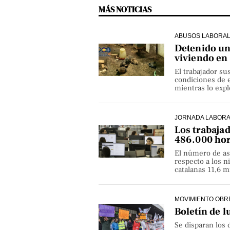
MÁS NOTICIAS
ABUSOS LABORA
Detenido un 
viviendo en
El trabajador su
condiciones de e
mientras lo exp
JORNADA LABOR
Los trabaja
486.000 hor
El número de as
respecto a los 
catalanas 11,6 
MOVIMIENTO OBR
Boletín de l
Se disparan los 