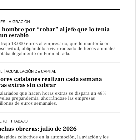
LES
MIGRACIÓN
hombre por “robar” al jefe que lo tenía
 un establo
strajo 18.000 euros al empresario, que lo mantenía en
sclavitud, obligándolo a vivir rodeado de heces animales
lotaba ilegalmente en Fuenlabrada.
AL
ACUMULACIÓN DE CAPITAL
dores catalanes realizan cada semana
as extras sin cobrar
alariados que hacen horas extras se dispara un 48%
niveles prepandemia, ahorrándose las empresas
millones de euros semanales.
ERO
TRABAJO
uchas obreras: julio de 2026
despidos colectivos en la automoción, la aviación y los