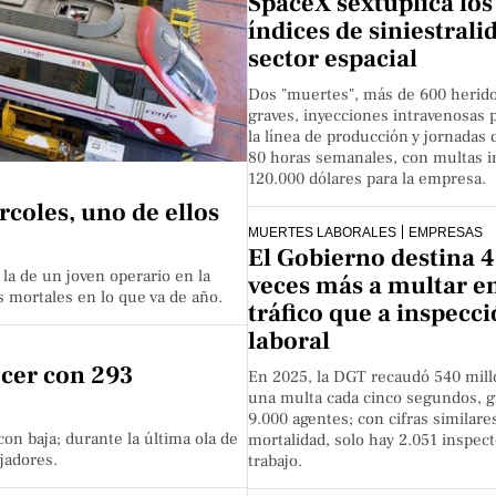
SpaceX sextuplica los
índices de siniestrali
sector espacial
Dos "muertes", más de 600 herid
graves, inyecciones intravenosas p
la línea de producción y jornadas
80 horas semanales, con multas i
120.000 dólares para la empresa.
coles, uno de ellos
MUERTES LABORALES
EMPRESAS
El Gobierno destina 4
la de un joven operario en la
veces más a multar e
 mortales en lo que va de año.
tráfico que a inspecc
laboral
ecer con 293
En 2025, la DGT recaudó 540 mil
una multa cada cinco segundos, g
9.000 agentes; con cifras similare
con baja; durante la última ola de
mortalidad, solo hay 2.051 inspec
jadores.
trabajo.