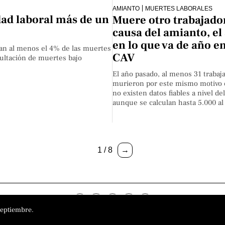
AMIANTO
MUERTES LABORALES
idad laboral más de un
Muere otro trabajado
causa del amianto, el
en lo que va de año en
an al menos el 4% de las muertes
CAV
cultación de muertes bajo
El año pasado, al menos 31 trabaj
murieron por este mismo motivo 
no existen datos fiables a nivel de
aunque se calculan hasta 5.000 al
1 / 8
→
septiembre.
o
Aviso Legal
Política de privacidad
Política de cookies
Sobre