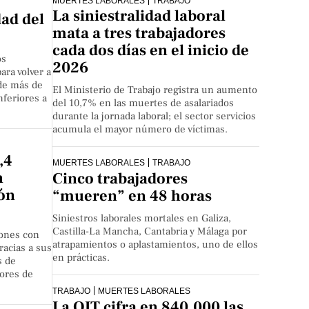
MUERTES LABORALES
TRABAJO
La siniestralidad laboral
dad del
mata a tres trabajadores
cada dos días en el inicio de
os
2026
ara volver a
 de más de
El Ministerio de Trabajo registra un aumento
nferiores a
del 10,7% en las muertes de asalariados
durante la jornada laboral; el sector servicios
acumula el mayor número de víctimas.
,4
MUERTES LABORALES
TRABAJO
n
Cinco trabajadores
ión
“mueren” en 48 horas
Siniestros laborales mortales en Galiza,
Castilla-La Mancha, Cantabria y Málaga por
lones con
atrapamientos o aplastamientos, uno de ellos
racias a sus
en prácticas.
s de
tores de
TRABAJO
MUERTES LABORALES
La OIT cifra en 840.000 las