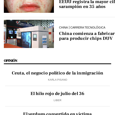
EEUU registra la mayor cif
sarampión en 35 años
CHINA
CARRERA TECNOLÓGICA
China comienza a fabrica
para producir chips DUV
OPINIÓN
Ceuta, el negocio político de la inmigración
KARLA PISANO
El hilo rojo de julio del 36
LIBER
El verdugo convertido en víctima