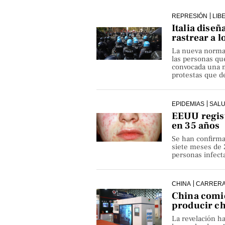
REPRESIÓN
LIB
Italia diseñ
rastrear a l
La nueva norma p
las personas qu
convocada una ma
protestas que de
EPIDEMIAS
SAL
EEUU regist
en 35 años
Se han confirma
siete meses de 
personas infect
CHINA
CARRERA
China comie
producir c
La revelación h