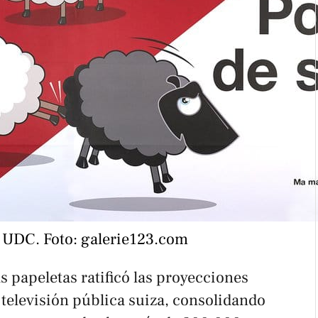
 UDC. Foto: galerie123.com
as papeletas ratificó las proyecciones
a televisión pública suiza, consolidando