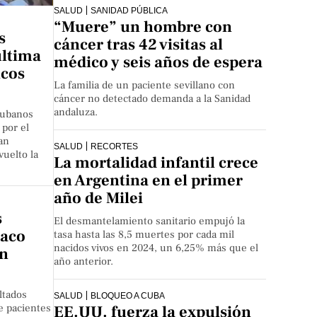
SALUD
SANIDAD PÚBLICA
“Muere” un hombre con
s
cáncer tras 42 visitas al
última
médico y seis años de espera
icos
La familia de un paciente sevillano con
cáncer no detectado demanda a la Sanidad
andaluza.
cubanos
 por el
an
SALUD
RECORTES
vuelto la
La mortalidad infantil crece
en Argentina en el primer
año de Milei
s
El desmantelamiento sanitario empujó la
maco
tasa hasta las 8,5 muertes por cada mil
nacidos vivos en 2024, un 6,25% más que el
en
año anterior.
ltados
SALUD
BLOQUEO A CUBA
e pacientes
EE.UU. fuerza la expulsión