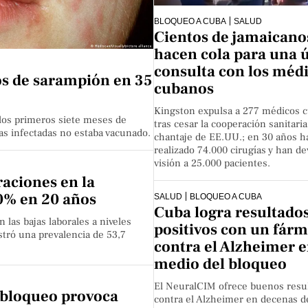
BLOQUEO A CUBA
SALUD
Cientos de jamaicano
hacen cola para una 
consulta con los méd
os de sarampión en 35
cubanos
Kingston expulsa a 277 médicos 
los primeros siete meses de
tras cesar la cooperación sanitaria
as infectadas no estaba vacunado.
chantaje de EE.UU.; en 30 años h
realizado 74.000 cirugías y han de
visión a 25.000 pacientes.
aciones en la
0% en 20 años
SALUD
BLOQUEO A CUBA
Cuba logra resultado
n las bajas laborales a niveles
positivos con un fár
istró una prevalencia de 53,7
contra el Alzheimer 
medio del bloqueo
El NeuralCIM ofrece buenos resu
 bloqueo provoca
contra el Alzheimer en decenas d