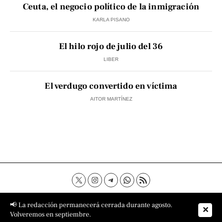
Ceuta, el negocio político de la inmigración
KARLA PISANO
El hilo rojo de julio del 36
LIBER
El verdugo convertido en víctima
AITOR MARTÍNEZ
Contacto
Aviso Legal
Política de privacidad
📢 La redacción permanecerá cerrada durante agosto.
✕
Política de cookies
Sobre nosotros
Volveremos en septiembre.