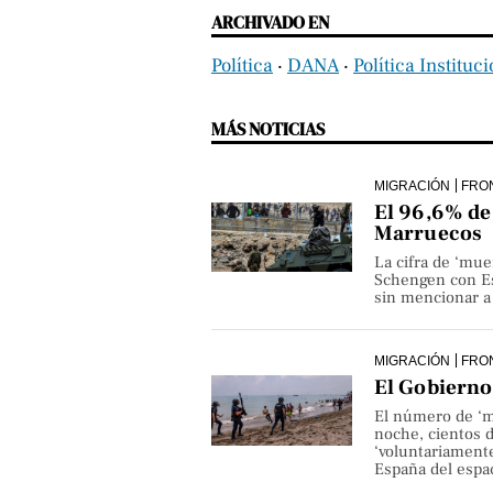
ARCHIVADO EN
Política
‧
DANA
‧
Política Instituc
MÁS NOTICIAS
MIGRACIÓN
FRO
El 96,6% de 
Marruecos
La cifra de ‘mue
Schengen con Es
sin mencionar a 
MIGRACIÓN
FRO
El Gobierno 
El número de ‘m
noche, cientos 
‘voluntariamente
España del espa