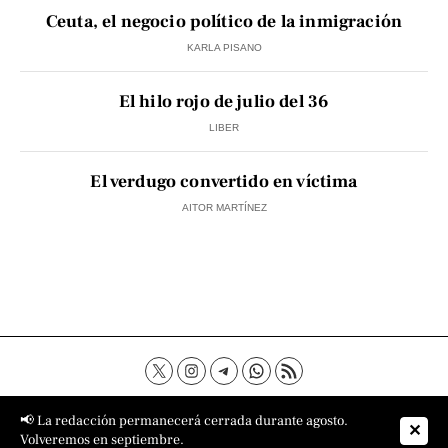
Ceuta, el negocio político de la inmigración
KARLA PISANO
El hilo rojo de julio del 36
LIBER
El verdugo convertido en víctima
AITOR MARTÍNEZ
Contacto
Aviso Legal
Política de privacidad
📢 La redacción permanecerá cerrada durante agosto.
✕
Política de cookies
Sobre nosotros
Volveremos en septiembre.