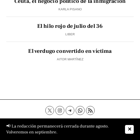
Ceuta, el negocio político de la inmigración
KARLA PISANO
El hilo rojo de julio del 36
LIBER
El verdugo convertido en víctima
AITOR MARTÍNEZ
Contacto
Aviso Legal
Política de privacidad
📢 La redacción permanecerá cerrada durante agosto.
✕
Política de cookies
Sobre nosotros
Volveremos en septiembre.