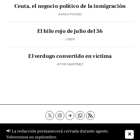
Ceuta, el negocio político de la inmigración
KARLA PISANO
El hilo rojo de julio del 36
LIBER
El verdugo convertido en víctima
AITOR MARTÍNEZ
Contacto
Aviso Legal
Política de privacidad
📢 La redacción permanecerá cerrada durante agosto.
✕
Política de cookies
Sobre nosotros
Volveremos en septiembre.