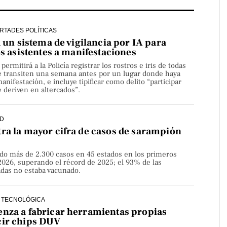
ERTADES POLÍTICAS
a un sistema de vigilancia por IA para
os asistentes a manifestaciones
rmitirá a la Policía registrar los rostros e iris de todas
e transiten una semana antes por un lugar donde haya
nifestación, e incluye tipificar como delito “participar
 deriven en altercados”.
D
ra la mayor cifra de casos de sarampión
do más de 2.300 casos en 45 estados en los primeros
2026, superando el récord de 2025; el 93% de las
adas no estaba vacunado.
 TECNOLÓGICA
nza a fabricar herramientas propias
cir chips DUV