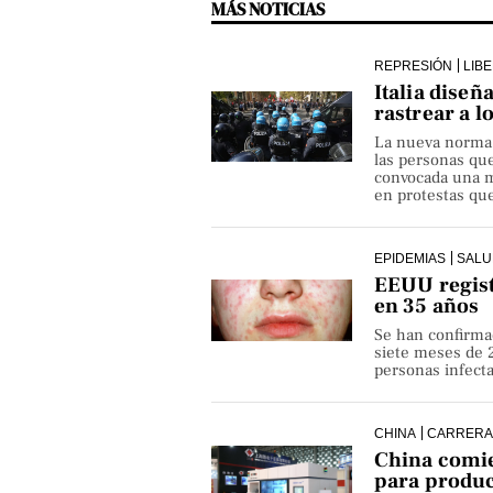
MÁS NOTICIAS
REPRESIÓN
LIB
Italia diseñ
rastrear a l
La nueva norma pe
las personas qu
convocada una ma
en protestas que
EPIDEMIAS
SALU
EEUU regist
en 35 años
Se han confirma
siete meses de 
personas infect
CHINA
CARRERA
China comie
para produ