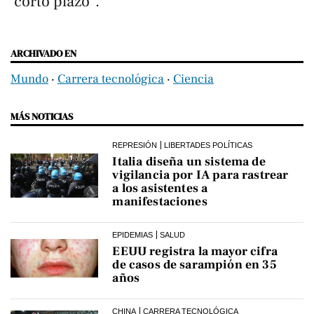
corto plazo".
ARCHIVADO EN
Mundo
‧
Carrera tecnológica
‧
Ciencia
MÁS NOTICIAS
REPRESIÓN
LIBERTADES POLÍTICAS
Italia diseña un sistema de
vigilancia por IA para rastrear
a los asistentes a
manifestaciones
EPIDEMIAS
SALUD
EEUU registra la mayor cifra
de casos de sarampión en 35
años
CHINA
CARRERA TECNOLÓGICA