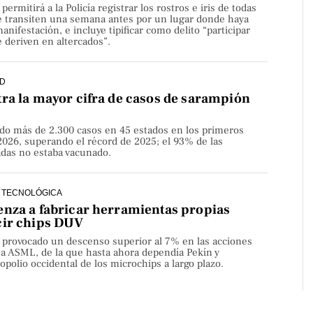
rmitirá a la Policía registrar los rostros e iris de todas
e transiten una semana antes por un lugar donde haya
nifestación, e incluye tipificar como delito “participar
 deriven en altercados”.
D
ra la mayor cifra de casos de sarampión
do más de 2.300 casos en 45 estados en los primeros
2026, superando el récord de 2025; el 93% de las
adas no estaba vacunado.
 TECNOLÓGICA
nza a fabricar herramientas propias
cir chips DUV
a provocado un descenso superior al 7% en las acciones
sa ASML, de la que hasta ahora dependía Pekín y
olio occidental de los microchips a largo plazo.