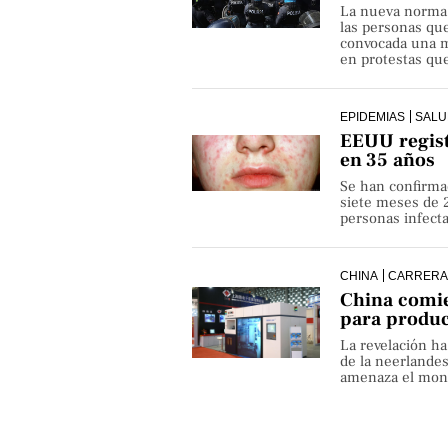
La nueva norma pe
las personas qu
convocada una ma
en protestas que
EPIDEMIAS
SALU
EEUU regist
en 35 años
Se han confirma
siete meses de 
personas infect
CHINA
CARRERA
China comie
para produ
La revelación h
de la neerlande
amenaza el monop