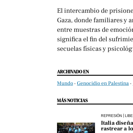
El intercambio de prision
Gaza, donde familiares y a
entre muestras de emoción
significa el fin del sufrim
secuelas físicas y psicológ
ARCHIVADO EN
Mundo
‧
Genocidio en Palestina
‧
MÁS NOTICIAS
REPRESIÓN
LIB
Italia diseñ
rastrear a l