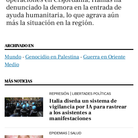
denunciado la demora en la entrada de
ayuda humanitaria, lo que agrava aún
más la situación en la región.
ARCHIVADO EN
Mundo
‧
Genocidio en Palestina
‧
Guerra en Oriente
Medio
MÁS NOTICIAS
REPRESIÓN
LIBERTADES POLÍTICAS
Italia diseña un sistema de
vigilancia por IA para rastrear
a los asistentes a
manifestaciones
EPIDEMIAS
SALUD