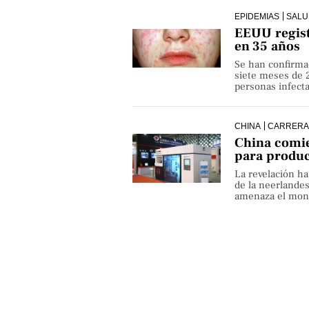
EPIDEMIAS
SALU
EEUU regist
en 35 años
Se han confirma
siete meses de 
personas infect
CHINA
CARRERA
China comie
para produ
La revelación h
de la neerlande
amenaza el monop