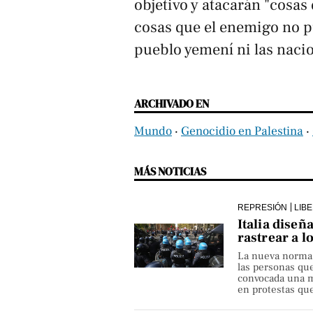
objetivo y atacarán "cosa
cosas que el enemigo no p
pueblo yemení ni las nac
ARCHIVADO EN
Mundo
‧
Genocidio en Palestina
‧
MÁS NOTICIAS
REPRESIÓN
LIB
Italia diseñ
rastrear a l
La nueva norma pe
las personas qu
convocada una ma
en protestas que